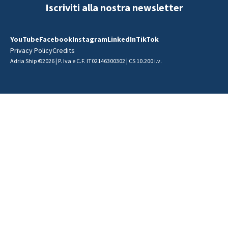
Iscriviti alla nostra newsletter
YouTube
Facebook
Instagram
LinkedIn
TikTok
Privacy Policy
Credits
Adria Ship ©2026 | P. Iva e C.F. IT02146300302 | CS 10.200 i.v.