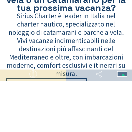
Darsena San Marco
tua prossima vacanza?
Charter
Sirius Charter è leader in Italia nel
Video
charter nautico, specializzato nel
Iscriviti alla nostra newsletter
noleggio di catamarani e barche a vela.
Vivi vacanze indimenticabili nelle
destinazioni più affascinanti del
YouTube
Facebook
Instagram
LinkedIn
TikTok
Mediterraneo e oltre, con imbarcazioni
Privacy Policy
Credits
Adria Ship ©2026 | P. Iva e C.F. IT02146300302 | CS 10.200 i.v.
moderne, comfort esclusivi e itinerari su
misura.
ESPLORA IL SITO
E RICHIEDI
IL TUO PREVENTIVO