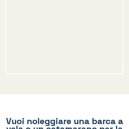
ADRIA SHIP SRL
Darsena San Marco – 34073 Grado (GO)
Marina d’Arechi – 84131 Salerno (SA)
+39 0432 83504
adriaship@adriaship.it
Barche nuove
Barche usate
Charter Mgmt
La rete vendita
Blog
Contatti
Il team
Vuoi noleggiare una barca a
Assicurazione
vela o un catamarano per la