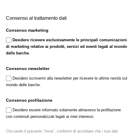
Consenso al trattamento dati
ADRIA SHIP SRL
Consenso marketing
Darsena San Marco – 34073 Grado (GO)
Desidero ricevere esclusivamente le principali comunicazioni
Marina d’Arechi – 84131 Salerno (SA)
di marketing relative ai prodotti, servizi ed eventi legati al mondo
delle barche.
+39 0432 83504
adriaship@adriaship.it
Consenso newsletter
Barche nuove
Desidero iscrivermi alla newsletter per ricevere le ultime novità sul
Barche usate
mondo delle barche.
Charter Mgmt
Consenso profilazione
La rete vendita
Desidero essere informato solamente attraverso la profilazione
Blog
con contenuti personalizzati legati ai miei interessi.
Contatti
Il team
Cliccando il pulsante "Invia", confermi di accettare che i tuoi dati