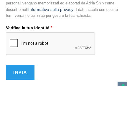
Assicurazione
personali vengano memorizzati ed elaborati da Adria Ship come
Informativa sulla privacy
Darsena San Marco
descritto nell'
. I dati raccolti con questo
form verranno utilizzati per gestire la tua richiesta.
Charter
Video
Verifica la tua identità
*
Iscriviti alla nostra newsletter
YouTube
Facebook
Instagram
LinkedIn
TikTok
Privacy Policy
Credits
INVIA
Adria Ship ©2026 | P. Iva e C.F. IT02146300302 | CS 10.200 i.v.