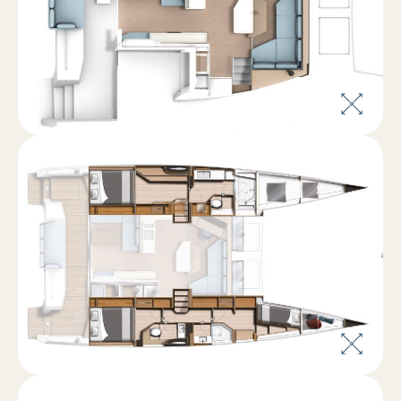
Barche nuove
Barche usate
Charter Mgmt
La rete vendita
Blog
Contatti
Il team
Assicurazione
Darsena San Marco
Charter
Video
Iscriviti alla nostra newsletter
YouTube
Facebook
Instagram
LinkedIn
TikTok
Privacy Policy
Credits