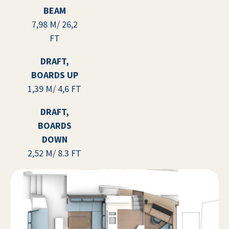
BEAM
7,98 M/ 26,2
FT
DRAFT,
BOARDS UP
1,39 M/ 4,6 FT
DRAFT,
BOARDS
DOWN
2,52 M/ 8.3 FT
ADRIA SHIP SRL
Darsena San Marco – 34073 Grado (GO)
Marina d’Arechi – 84131 Salerno (SA)
+39 0432 83504
adriaship@adriaship.it