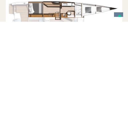
Adria Ship ©2026 | P. Iva e C.F. IT02146300302 | CS 10.200 i.v.