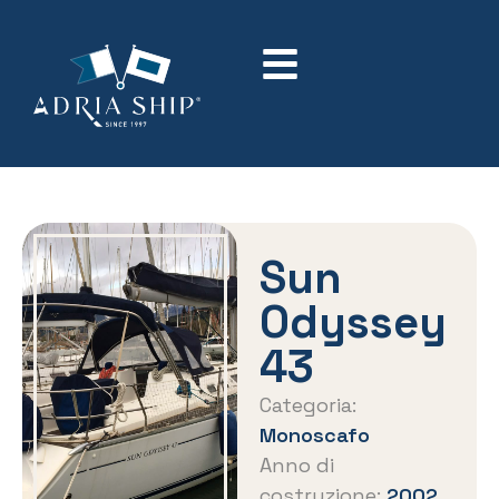
Sun
Odyssey
43
Categoria:
Monoscafo
Anno di
costruzione:
2002