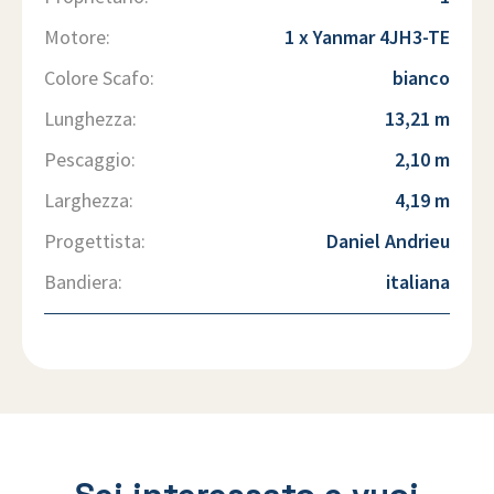
Motore:
1 x Yanmar 4JH3-TE
Colore Scafo:
bianco
Lunghezza:
13,21 m
Pescaggio:
2,10 m
Larghezza:
4,19 m
Progettista:
Daniel Andrieu
Bandiera:
italiana