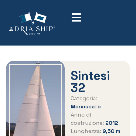
Sintesi
32
Categoria:
Monoscafo
Anno di
costruzione:
2012
Lunghezza:
9,50 m