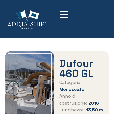
Dufour
460 GL
Categoria:
Monoscafo
Anno di
costruzione:
2016
Lunghezza:
13,50 m