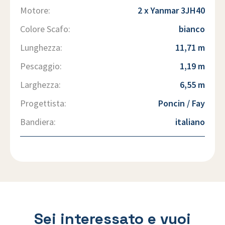
Motore:
2 x Yanmar 3JH40
Colore Scafo:
bianco
Lunghezza:
11,71 m
Pescaggio:
1,19 m
Larghezza:
6,55 m
Progettista:
Poncin / Fay
Bandiera:
italiano
Sei interessato e vuoi