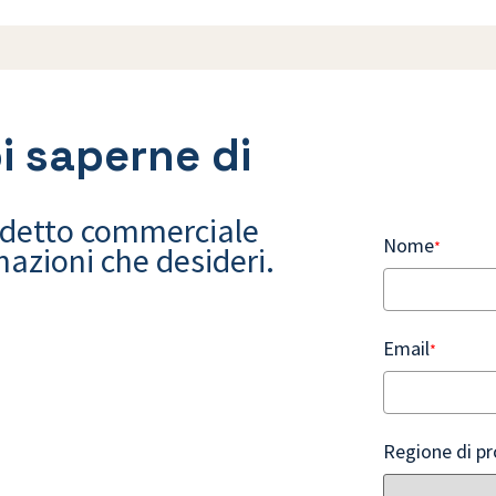
i saperne di
ddetto commerciale
Nome
*
rmazioni che desideri.
Email
*
Regione di p