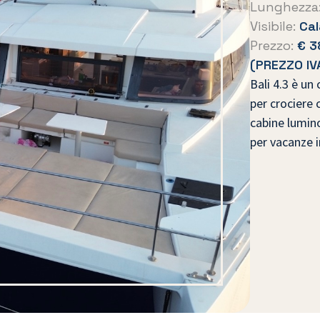
Lunghezza
Visibile:
Cal
Prezzo:
€ 3
(PREZZO I
Bali 4.3
è un 
per crociere 
cabine lumino
per vacanze i