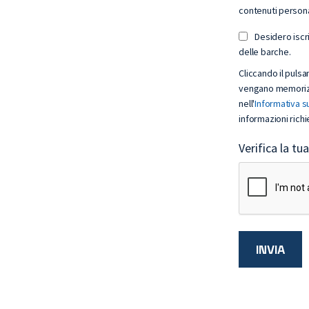
contenuti personal
Desidero iscr
delle barche.
Cliccando il pulsa
vengano memorizz
nell'
Informativa su
informazioni richi
Verifica la tu
INVIA