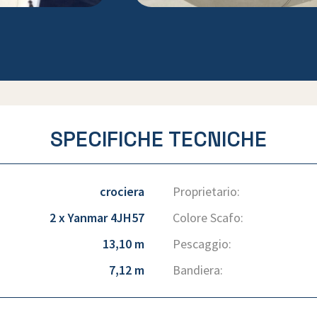
SPECIFICHE TECNICHE
crociera
Proprietario:
2 x Yanmar 4JH57
Colore Scafo:
13,10 m
Pescaggio:
7,12 m
Bandiera: