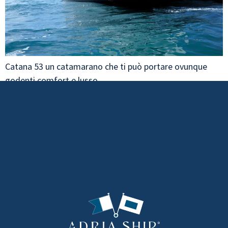
Catana 53 un catamarano che ti può portare ovunque
godenti comfort e lusso.